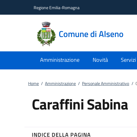
Vai al contenuto
accedi al menu
footer.enter
Regione Emilia-Romagna
Comune di Alseno
Amministrazione
Novità
Servizi
Home
/
Amministrazione
/
Personale Amministrativo
/
Caraffini Sabina
INDICE DELLA PAGINA