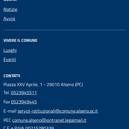
Notizie
Avvisi
VIVERE IL COMUNE
Luoghi
Eventi
CONTATTI
Piazza XXV Aprile, 1 - 29010 Alseno (PC)
Tel.
0523945511
Fax
0523949445
E-mail
servizi-istituzionali@comune.alseno.pc.it
PEC
comune.alseno@sintranet.legalmail.it
C.F. e P.IVA 00215780339