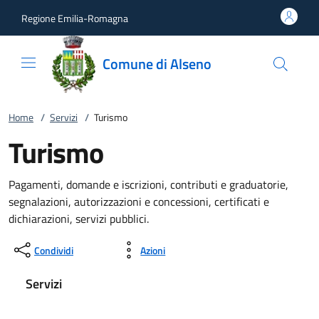
Vai al contenuto
accedi al menu
footer.enter
Regione Emilia-Romagna
Comune di Alseno
Home
/
Servizi
/
Turismo
Turismo
Pagamenti, domande e iscrizioni, contributi e graduatorie,
segnalazioni, autorizzazioni e concessioni, certificati e
dichiarazioni, servizi pubblici.
Condividi
Azioni
Servizi