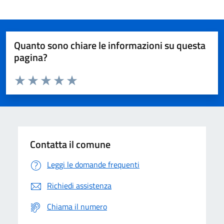
Quanto sono chiare le informazioni su questa
pagina?
Valuta da 1 a 5 stelle la pagina
Domanda
Valuta 1 stelle su 5
Valuta 2 stelle su 5
Valuta 3 stelle su 5
Valuta 4 stelle su 5
Valuta 5 stelle su 5
Contatta il comune
Leggi le domande frequenti
Richiedi assistenza
Chiama il numero