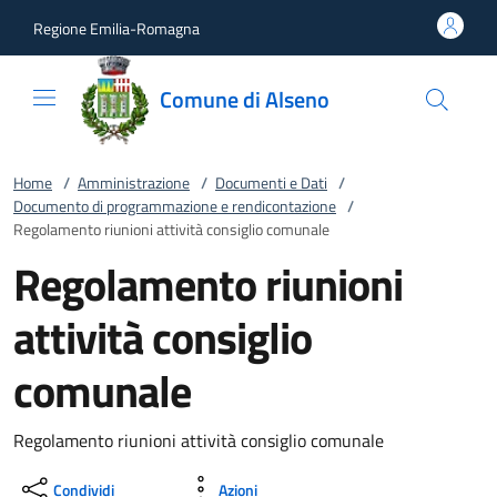
Vai al contenuto
accedi al menu
footer.enter
Regione Emilia-Romagna
Comune di Alseno
Home
/
Amministrazione
/
Documenti e Dati
/
Documento di programmazione e rendicontazione
/
Regolamento riunioni attività consiglio comunale
Regolamento riunioni
attività consiglio
comunale
Regolamento riunioni attività consiglio comunale
Condividi
Azioni