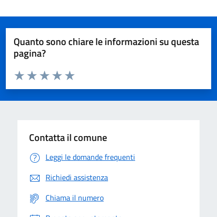
Quanto sono chiare le informazioni su questa
pagina?
Valuta da 1 a 5 stelle la pagina
Domanda
Valuta 1 stelle su 5
Valuta 2 stelle su 5
Valuta 3 stelle su 5
Valuta 4 stelle su 5
Valuta 5 stelle su 5
Contatta il comune
Leggi le domande frequenti
Richiedi assistenza
Chiama il numero