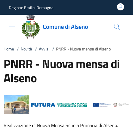
Vai al contenuto
accedi al menu
footer.enter
Regione Emilia-Romagna
Comune di Alseno
Home
/
Novità
/
Avvisi
/
PNRR - Nuova mensa di Alseno
PNRR - Nuova mensa di
Alseno
Realizzazione di Nuova Mensa Scuola Primaria di Alseno.