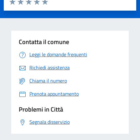
Domanda
Valuta 1 stelle su 5
Valuta 2 stelle su 5
Valuta 3 stelle su 5
Valuta 4 stelle su 5
Valuta 5 stelle su 5
Contatta il comune
Leggi le domande frequenti
Richiedi assistenza
Chiama il numero
Prenota appuntamento
Problemi in Città
Segnala disservizio