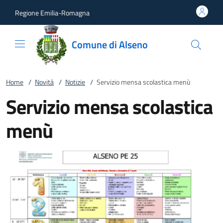
Vai al contenuto
accedi al menu
footer.enter
Regione Emilia-Romagna
Comune di Alseno
Home
/
Novità
/
Notizie
/
Servizio mensa scolastica menù
Servizio mensa scolastica
menù